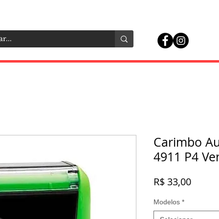
Carimbo Au
4911 P4 Ve
Preço
R$ 33,00
Modelos
*