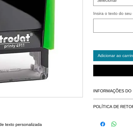
Selecionar
Insira o texto do seu
Adicionar ao carri
INFORMAÇÕES DO
Sou uma informação 
POLÍTICA DE RET
para adicionar info
tamanho e material. 
Política de retorno 
especial. Os compra
para que seus client
de texto personalizada
estão recebendo ant
estejam insatisfeito